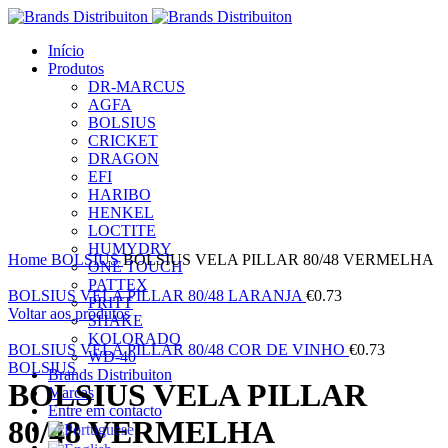
Início
Produtos
DR-MARCUS
AGFA
BOLSIUS
CRICKET
DRAGON
EFI
HARIBO
HENKEL
LOCTITE
Clique para ampliar
HUMYDRY
Home
BOLSIUS
BOLSIUS VELA PILLAR 80/48 VERMELHA
ONE TOUCH
PATTEX
BOLSIUS VELA PILLAR 80/48 LARANJA
€
0.73
PRITT
Voltar aos produtos
SHAKE
KOLORADO
BOLSIUS VELA PILLAR 80/48 COR DE VINHO
€
0.73
WD-40
BOLSIUS
Brands Distribuiton
BOLSIUS VELA PILLAR
Marcas
Entre em contacto
80/48 VERMELHA