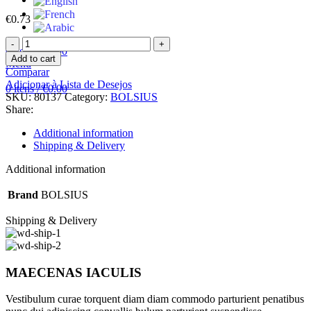
€
0.73
BOLSIUS
0
itens
/
€
0.00
VELA
Add to cart
Menu
PILLAR
Comparar
80/48
Adicionar à Lista de Desejos
0
itens
/
€
0.00
VERMELHA
SKU:
80137
Category:
BOLSIUS
quantity
Share:
Additional information
Shipping & Delivery
Additional information
Brand
BOLSIUS
Shipping & Delivery
MAECENAS IACULIS
Vestibulum curae torquent diam diam commodo parturient penatibus