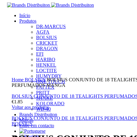
Início
Produtos
DR-MARCUS
AGFA
BOLSIUS
CRICKET
DRAGON
EFI
HARIBO
HENKEL
LOCTITE
Clique para ampliar
HUMYDRY
Home
BOLSIUS
BOLSIUS CONJUNTO DE 18 TEALIGHT
ONE TOUCH
PERFUMADOS MANGA
PATTEX
PRITT
BOLSIUS CONJUNTO DE 18 TEALIGHTS PERFUMADO
SHAKE
€
1.85
KOLORADO
Voltar aos produtos
WD-40
Brands Distribuiton
BOLSIUS CONJUNTO DE 18 TEALIGHTS PERFUMAD
Marcas
BOLSIUS
Entre em contacto