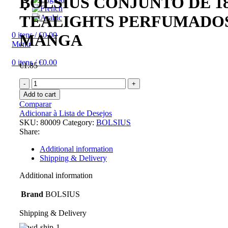
BOLSIUS CONJUNTO DE 1
TEALIGHTS PERFUMADO
0
itens
/
€
0.00
MANGA
Menu
0
itens
/
€
0.00
€
1.85
Add to cart
Comparar
Adicionar à Lista de Desejos
SKU:
80009
Category:
BOLSIUS
Share:
Additional information
Shipping & Delivery
Additional information
Brand
BOLSIUS
Shipping & Delivery