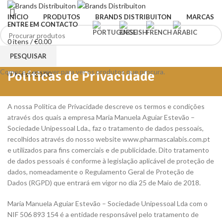
INÍCIO
PRODUTOS
BRANDS DISTRIBUITON
MARCAS
ENTRE EM CONTACTO
0
itens
/
€
0.00
Menu
PESQUISAR
Comece a escrever para ver os produtos que procura.
Políticas de Privacidade
0
itens
/
€
0.00
A nossa Política de Privacidade descreve os termos e condições
através dos quais a empresa Maria Manuela Aguiar Estevão –
Sociedade Unipessoal Lda., faz o tratamento de dados pessoais,
recolhidos através do nosso website www.pharmascalabis.com.pt
e utilizados para fins comerciais e de publicidade. Dito tratamento
de dados pessoais é conforme à legislação aplicável de proteção de
dados, nomeadamente o Regulamento Geral de Proteção de
Dados (RGPD) que entrará em vigor no dia 25 de Maio de 2018.
Maria Manuela Aguiar Estevão – Sociedade Unipessoal Lda com o
NIF 506 893 154 é a entidade responsável pelo tratamento de