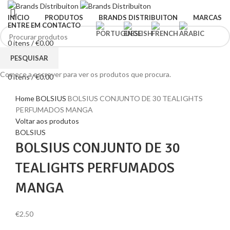
INÍCIO
PRODUTOS
BRANDS DISTRIBUITON
MARCAS
ENTRE EM CONTACTO
0
itens
/
€
0.00
Menu
PESQUISAR
Comece a escrever para ver os produtos que procura.
0
itens
/
€
0.00
Clique para ampliar
Home
BOLSIUS
BOLSIUS CONJUNTO DE 30 TEALIGHTS
PERFUMADOS MANGA
Voltar aos produtos
BOLSIUS
BOLSIUS CONJUNTO DE 30
TEALIGHTS PERFUMADOS
MANGA
€
2.50