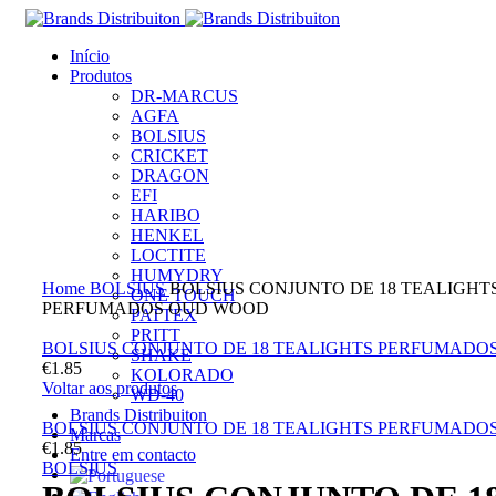
Início
Produtos
DR-MARCUS
AGFA
BOLSIUS
CRICKET
DRAGON
EFI
HARIBO
HENKEL
LOCTITE
Clique para ampliar
HUMYDRY
Home
BOLSIUS
BOLSIUS CONJUNTO DE 18 TEALIGHT
ONE TOUCH
PERFUMADOS OUD WOOD
PATTEX
PRITT
BOLSIUS CONJUNTO DE 18 TEALIGHTS PERFUMADO
SHAKE
€
1.85
KOLORADO
Voltar aos produtos
WD-40
Brands Distribuiton
BOLSIUS CONJUNTO DE 18 TEALIGHTS PERFUMADO
Marcas
€
1.85
Entre em contacto
BOLSIUS