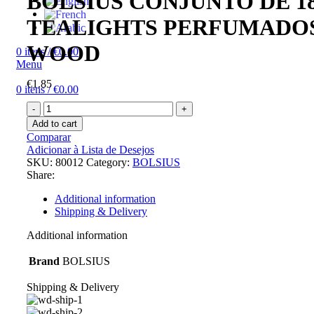
BOLSIUS CONJUNTO DE 1
TEALIGHTS PERFUMADO
WOOD
0
itens
/
€
0.00
Menu
€
1.85
0
itens
/
€
0.00
BOLSIUS
CONJUNTO
Add to cart
DE
Comparar
18
Adicionar à Lista de Desejos
TEALIGHTS
SKU:
80012
Category:
BOLSIUS
PERFUMADOS
Share:
OUD
WOOD
Additional information
quantity
Shipping & Delivery
Additional information
Brand
BOLSIUS
Shipping & Delivery