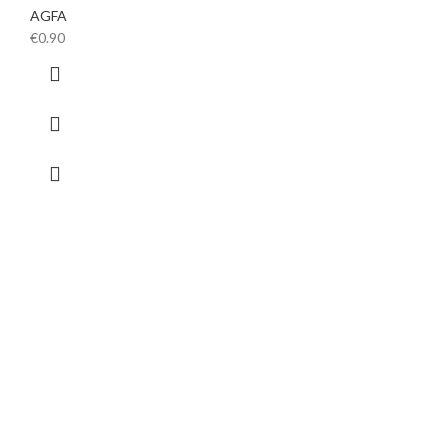
AGFA
€
0.90