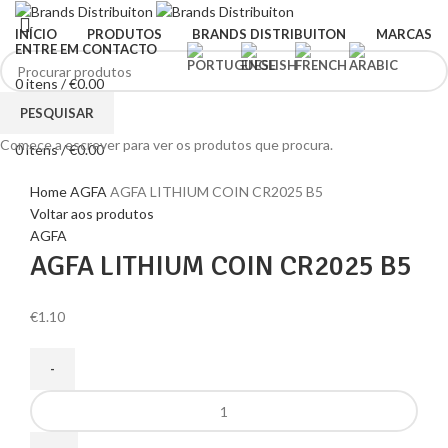
INÍCIO
PRODUTOS
BRANDS DISTRIBUITON
MARCAS
ENTRE EM CONTACTO
0
itens
/
€
0.00
Menu
PESQUISAR
Comece a escrever para ver os produtos que procura.
0
itens
/
€
0.00
Clique para ampliar
Home
AGFA
AGFA LITHIUM COIN CR2025 B5
Voltar aos produtos
AGFA
AGFA LITHIUM COIN CR2025 B5
€
1.10