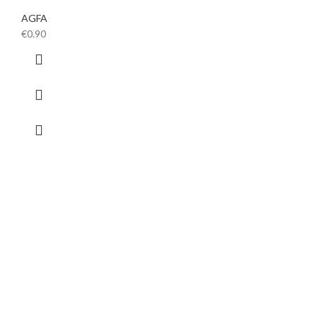
AGFA
€
0.90