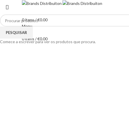
0
itens
/
€
0.00
Menu
Clique para ampliar
PESQUISAR
0
itens
/
€
0.00
Comece a escrever para ver os produtos que procura.