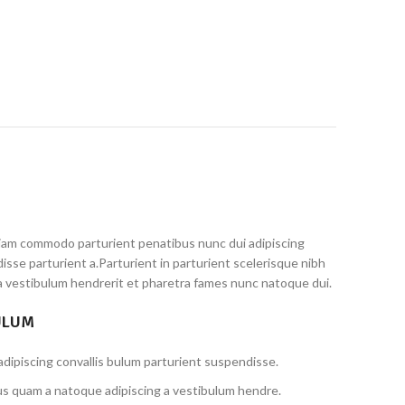
iam commodo parturient penatibus nunc dui adipiscing
isse parturient a.Parturient in parturient scelerisque nibh
a vestibulum hendrerit et pharetra fames nunc natoque dui.
ULUM
dipiscing convallis bulum parturient suspendisse.
us quam a natoque adipiscing a vestibulum hendre.