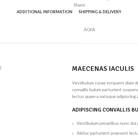
Share:
ADDITIONAL INFORMATION
SHIPPING & DELIVERY
AGFA
MAECENAS IACULIS
Vestibulum curae torquent diam d
convallis bulum parturient suspend
lectus quam a natoque adipiscing 
ADIPISCING CONVALLIS B
Vestibulum penatibus nunc dui a
Abitur parturient praesent lect