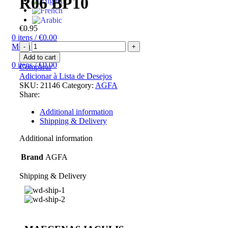
R06 BP10
€
0.95
0
itens
/
€
0.00
Menu
Add to cart
0
itens
/
€
0.00
Comparar
Adicionar à Lista de Desejos
SKU:
21146
Category:
AGFA
Share:
Additional information
Shipping & Delivery
Additional information
Brand
AGFA
Shipping & Delivery