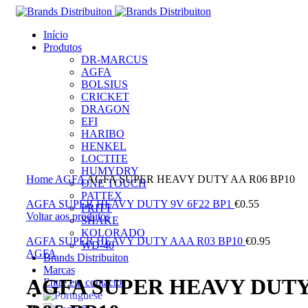
Início
Produtos
DR-MARCUS
AGFA
BOLSIUS
CRICKET
DRAGON
EFI
HARIBO
HENKEL
LOCTITE
Clique para ampliar
HUMYDRY
Home
AGFA
AGFA SUPER HEAVY DUTY AA R06 BP10
ONE TOUCH
PATTEX
AGFA SUPER HEAVY DUTY 9V 6F22 BP1
€
0.55
PRITT
Voltar aos produtos
SHAKE
KOLORADO
AGFA SUPER HEAVY DUTY AAA R03 BP10
€
0.95
WD-40
AGFA
Brands Distribuiton
Marcas
AGFA SUPER HEAVY DUTY
Entre em contacto