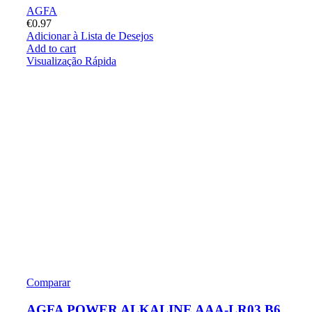
AGFA
€
0.97
Adicionar à Lista de Desejos
Add to cart
Visualização Rápida
Comparar
AGFA POWER ALKALINE AAA-LR03 B6