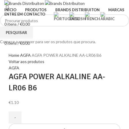
INÍCIO
PRODUTOS
BRANDS DISTRIBUITON
MARCAS
ENTRE EM CONTACTO
0
itens
/
€
0.00
Menu
PESQUISAR
Comece a escrever para ver os produtos que procura.
0
itens
/
€
0.00
Clique para ampliar
Home
AGFA
AGFA POWER ALKALINE AA-LR06 B6
Voltar aos produtos
AGFA
AGFA POWER ALKALINE AA-
LR06 B6
€
1.10