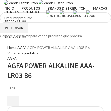
INÍCIO
PRODUTOS
BRANDS DISTRIBUITON
MARCAS
ENTRE EM CONTACTO
0
itens
/
€
0.00
Menu
PESQUISAR
Comece a escrever para ver os produtos que procura.
0
itens
/
€
0.00
Clique para ampliar
Home
AGFA
AGFA POWER ALKALINE AAA-LR03 B6
Voltar aos produtos
AGFA
AGFA POWER ALKALINE AAA-
LR03 B6
€
1.10