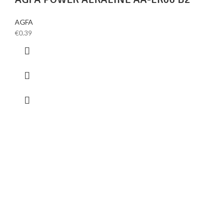
AGFA
€
0.39