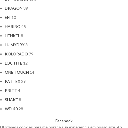
DRAGON
39
EFI
10
HARIBO
45
HENKEL
8
HUMYDRY
8
KOLORADO
79
LOCTITE
12
ONE TOUCH
14
PATTEX
29
PRITT
4
SHAKE
8
WD-40
28
Facebook
Utilizamos cookies para melhorar a sua experiência em nosso site. Ao