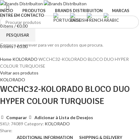
INÍCIO
PRODUTOS
BRANDS DISTRIBUITON
MARCAS
ENTRE EM CONTACTO
0
itens
/
€
0.00
Menu
PESQUISAR
Comece a escrever para ver os produtos que procura.
0
itens
/
€
0.00
Clique para ampliar
Home
KOLORADO
WCCHC32-KOLORADO BLOCO DUO HYPER
COLOUR TURQUOISE
Voltar aos produtos
KOLORADO
WCCHC32-KOLORADO BLOCO DUO
HYPER COLOUR TURQUOISE
Comparar
Adicionar à Lista de Desejos
SKU:
74089
Category:
KOLORADO
Share:
ADDITIONAL INFORMATION
SHIPPING & DELIVERY