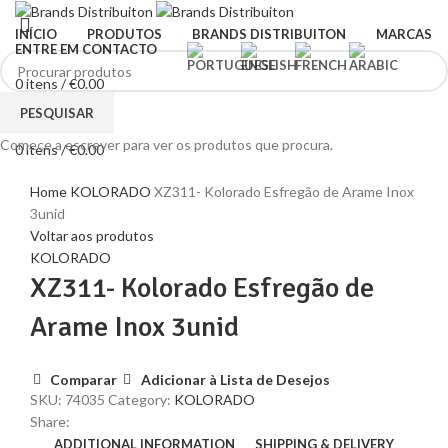
INÍCIO
PRODUTOS
BRANDS DISTRIBUITON
MARCAS
ENTRE EM CONTACTO
0
itens
/
€
0.00
Menu
PESQUISAR
Comece a escrever para ver os produtos que procura.
0
itens
/
€
0.00
Clique para ampliar
Home
KOLORADO
XZ311- Kolorado Esfregão de Arame Inox
3unid
Voltar aos produtos
KOLORADO
XZ311- Kolorado Esfregão de
Arame Inox 3unid
Comparar
Adicionar à Lista de Desejos
SKU:
74035
Category:
KOLORADO
Share:
ADDITIONAL INFORMATION
SHIPPING & DELIVERY