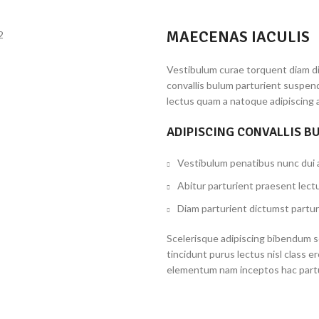
MAECENAS IACULIS
Vestibulum curae torquent diam d
convallis bulum parturient suspend
lectus quam a natoque adipiscing 
ADIPISCING CONVALLIS B
Vestibulum penatibus nunc dui a
Abitur parturient praesent lect
Diam parturient dictumst partur
Scelerisque adipiscing bibendum se
tincidunt purus lectus nisl class 
elementum nam inceptos hac partur