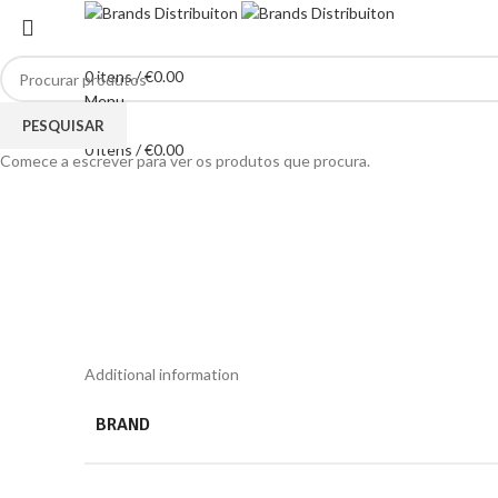
0
itens
/
€
0.00
Menu
Clique para ampliar
PESQUISAR
0
itens
/
€
0.00
Comece a escrever para ver os produtos que procura.
Additional information
BRAND