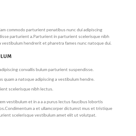
iam commodo parturient penatibus nunc dui adipiscing
isse parturient a.Parturient in parturient scelerisque nibh
a vestibulum hendrerit et pharetra fames nunc natoque dui.
ULUM
dipiscing convallis bulum parturient suspendisse.
us quam a natoque adipiscing a vestibulum hendre.
ient scelerisque nibh lectus.
m vestibulum et in a a a purus lectus faucibus lobortis
eros.Condimentum a et ullamcorper dictumst mus et tristique
ient scelerisque vestibulum amet elit ut volutpat.