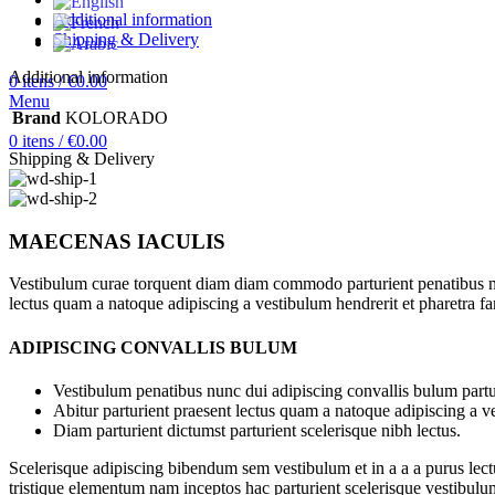
Additional information
Shipping & Delivery
Additional information
0
itens
/
€
0.00
Menu
Brand
KOLORADO
0
itens
/
€
0.00
Shipping & Delivery
MAECENAS IACULIS
Vestibulum curae torquent diam diam commodo parturient penatibus nunc
lectus quam a natoque adipiscing a vestibulum hendrerit et pharetra f
ADIPISCING CONVALLIS BULUM
Vestibulum penatibus nunc dui adipiscing convallis bulum partu
Abitur parturient praesent lectus quam a natoque adipiscing a 
Diam parturient dictumst parturient scelerisque nibh lectus.
Scelerisque adipiscing bibendum sem vestibulum et in a a a purus lect
tristique elementum nam inceptos hac parturient scelerisque vestibulum