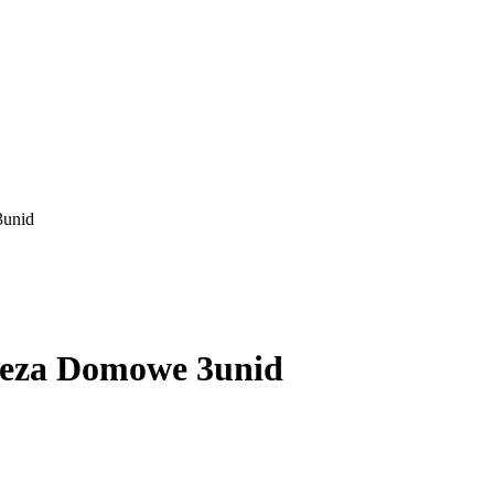
3unid
peza Domowe 3unid