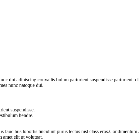
 dui adipiscing convallis bulum parturient suspendisse parturient a.Par
ames nunc natoque dui.
rient suspendisse.
vestibulum hendre.
us faucibus lobortis tincidunt purus lectus nisl class eros.Condimentum 
 amet elit ut volutpat.