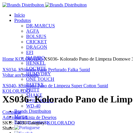
Início
Produtos
DR-MARCUS
AGFA
BOLSIUS
CRICKET
DRAGON
EFI
Clique para ampliar
HARIBO
Home
KOLORADO
XS036- Kolorado Pano de Limpeza Domowe 
HENKEL
LOCTITE
XS034- Kolorado Pano Perfurado Falka 5unid
HUMYDRY
Voltar aos produtos
ONE TOUCH
PATTEX
XS040- Kolorado Pano de Limpeza Super Cotton 5unid
PRITT
KOLORADO
SHAKE
XS036- Kolorado Pano de Lim
KOLORADO
WD-40
Brands Distribuiton
Comparar
Marcas
Adicionar à Lista de Desejos
Entre em contacto
SKU:
74030
Category:
KOLORADO
Share: