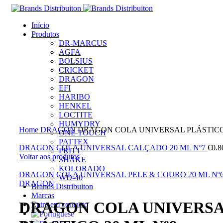
Início
Produtos
DR-MARCUS
AGFA
BOLSIUS
CRICKET
DRAGON
EFI
HARIBO
HENKEL
LOCTITE
Clique para ampliar
HUMYDRY
Home
DRAGON
DRAGON COLA UNIVERSAL PLÁSTICO 
ONE TOUCH
PATTEX
DRAGON COLA UNIVERSAL CALÇADO 20 ML Nº7
€
0.8
PRITT
Voltar aos produtos
SHAKE
KOLORADO
DRAGON COLA UNIVERSAL PELE & COURO 20 ML Nº
WD-40
DRAGON
Brands Distribuiton
Marcas
DRAGON COLA UNIVERS
Entre em contacto