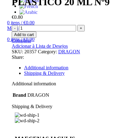
PLÁSTICO 20 ML Nº9
€
0.80
0
itens
/
€
0.00
Menu
Add to cart
0
itens
/
€
0.00
Comparar
Adicionar à Lista de Desejos
SKU:
20357
Category:
DRAGON
Share:
Additional information
Shipping & Delivery
Additional information
Brand
DRAGON
Shipping & Delivery