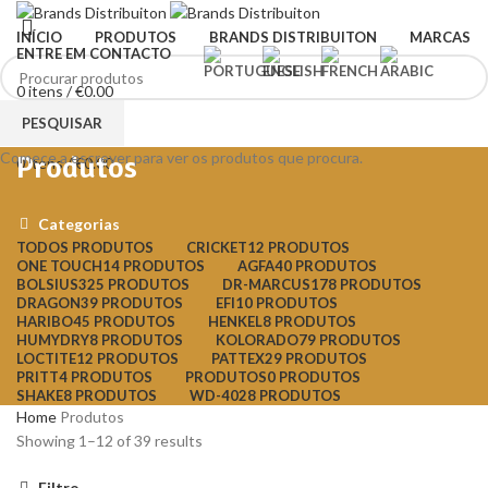
INÍCIO
PRODUTOS
BRANDS DISTRIBUITON
MARCAS
ENTRE EM CONTACTO
0
itens
/
€
0.00
Menu
PESQUISAR
Comece a escrever para ver os produtos que procura.
Produtos
0
itens
/
€
0.00
Categorias
TODOS
PRODUTOS
CRICKET
12 PRODUTOS
ONE TOUCH
14 PRODUTOS
AGFA
40 PRODUTOS
BOLSIUS
325 PRODUTOS
DR-MARCUS
178 PRODUTOS
DRAGON
39 PRODUTOS
EFI
10 PRODUTOS
HARIBO
45 PRODUTOS
HENKEL
8 PRODUTOS
HUMYDRY
8 PRODUTOS
KOLORADO
79 PRODUTOS
LOCTITE
12 PRODUTOS
PATTEX
29 PRODUTOS
PRITT
4 PRODUTOS
PRODUTOS
0 PRODUTOS
SHAKE
8 PRODUTOS
WD-40
28 PRODUTOS
Home
Produtos
Showing 1–12 of 39 results
Filtro