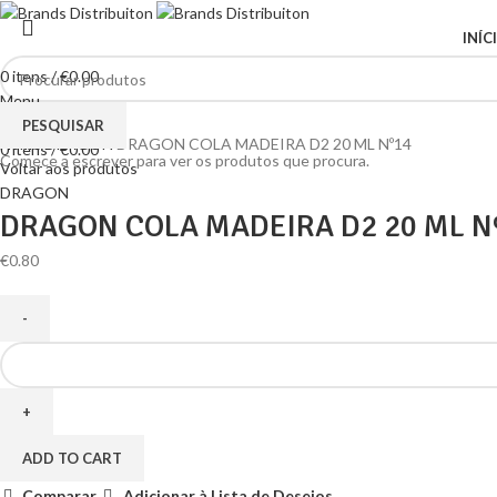
INÍC
0
itens
/
€
0.00
Menu
Clique para ampliar
PESQUISAR
Home
DRAGON
DRAGON COLA MADEIRA D2 20 ML Nº14
0
itens
/
€
0.00
Comece a escrever para ver os produtos que procura.
Voltar aos produtos
DRAGON
DRAGON COLA MADEIRA D2 20 ML N
€
0.80
DRAGON
COLA
MADEIRA
D2
20
ADD TO CART
ML
Comparar
Adicionar à Lista de Desejos