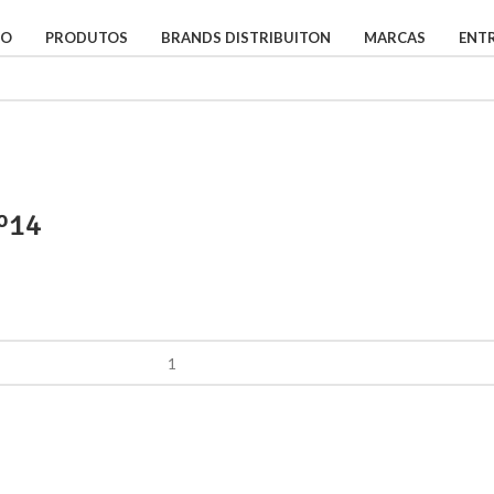
IO
PRODUTOS
BRANDS DISTRIBUITON
MARCAS
ENT
º14