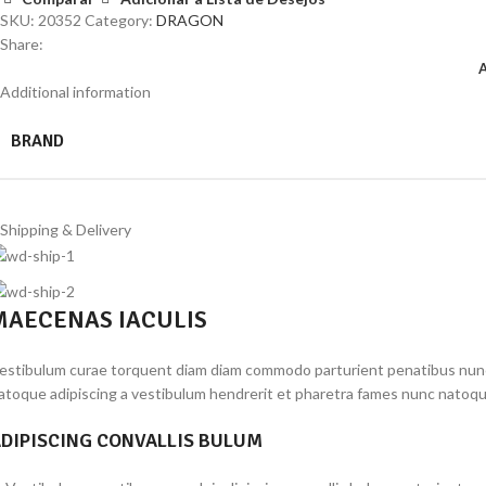
Nº14
SKU:
20352
Category:
DRAGON
quantity
Share:
Additional information
BRAND
Shipping & Delivery
MAECENAS IACULIS
estibulum curae torquent diam diam commodo parturient penatibus nunc du
atoque adipiscing a vestibulum hendrerit et pharetra fames nunc natoqu
DIPISCING CONVALLIS BULUM