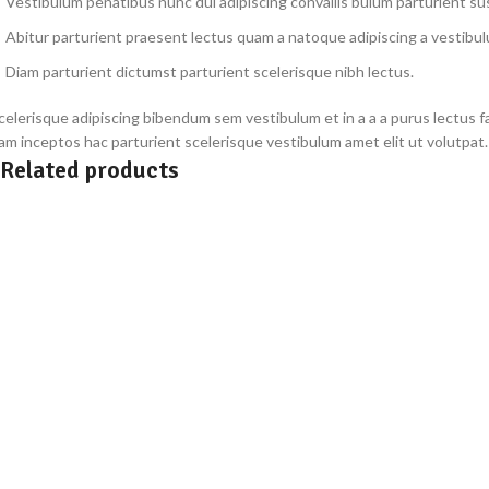
Vestibulum penatibus nunc dui adipiscing convallis bulum parturient s
Abitur parturient praesent lectus quam a natoque adipiscing a vestibu
Diam parturient dictumst parturient scelerisque nibh lectus.
celerisque adipiscing bibendum sem vestibulum et in a a a purus lectus 
am inceptos hac parturient scelerisque vestibulum amet elit ut volutpat.
Related products