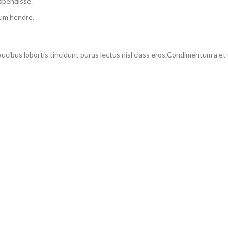
uspendisse.
lum hendre.
faucibus lobortis tincidunt purus lectus nisl class eros.Condimentum a e