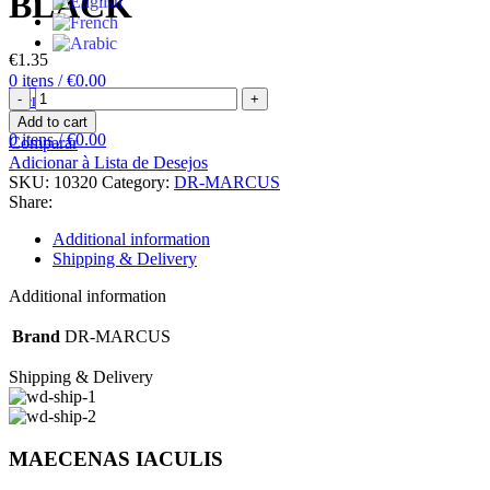
BLACK
€
1.35
0
itens
/
€
0.00
DR.
Menu
MARCUS
Add to cart
COSMIC
0
itens
/
€
0.00
Comparar
CAT
Adicionar à Lista de Desejos
BLACK
SKU:
10320
Category:
DR-MARCUS
quantity
Share:
Additional information
Shipping & Delivery
Additional information
Brand
DR-MARCUS
Shipping & Delivery
MAECENAS IACULIS