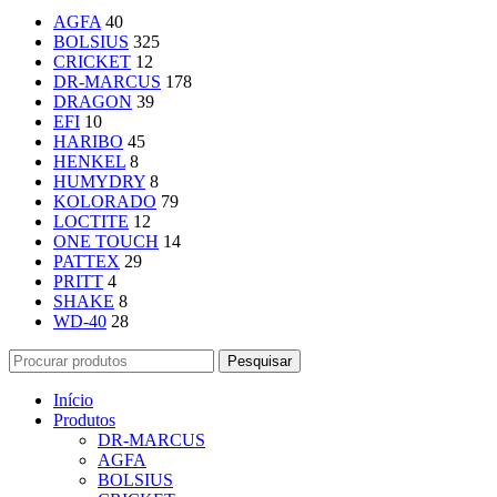
AGFA
40
BOLSIUS
325
CRICKET
12
DR-MARCUS
178
DRAGON
39
EFI
10
HARIBO
45
HENKEL
8
HUMYDRY
8
KOLORADO
79
LOCTITE
12
ONE TOUCH
14
PATTEX
29
PRITT
4
SHAKE
8
WD-40
28
Pesquisar
Início
Produtos
DR-MARCUS
AGFA
BOLSIUS