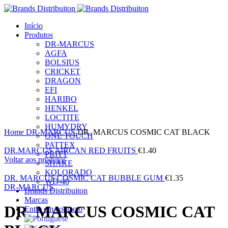
Início
Produtos
DR-MARCUS
AGFA
BOLSIUS
CRICKET
DRAGON
EFI
HARIBO
HENKEL
LOCTITE
Clique para ampliar
HUMYDRY
Home
DR-MARCUS
DR. MARCUS COSMIC CAT BLACK
ONE TOUCH
PATTEX
DR.MARCUS AIRCAN RED FRUITS
€
1.40
PRITT
Voltar aos produtos
SHAKE
KOLORADO
DR. MARCUS COSMIC CAT BUBBLE GUM
€
1.35
WD-40
DR-MARCUS
Brands Distribuiton
Marcas
DR. MARCUS COSMIC CAT
Entre em contacto