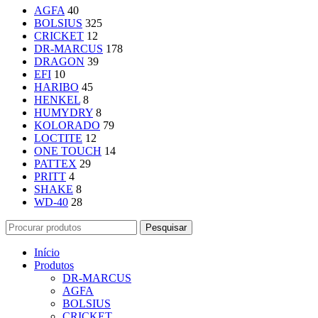
AGFA
40
BOLSIUS
325
CRICKET
12
DR-MARCUS
178
DRAGON
39
EFI
10
HARIBO
45
HENKEL
8
HUMYDRY
8
KOLORADO
79
LOCTITE
12
ONE TOUCH
14
PATTEX
29
PRITT
4
SHAKE
8
WD-40
28
Pesquisar
Início
Produtos
DR-MARCUS
AGFA
BOLSIUS
CRICKET