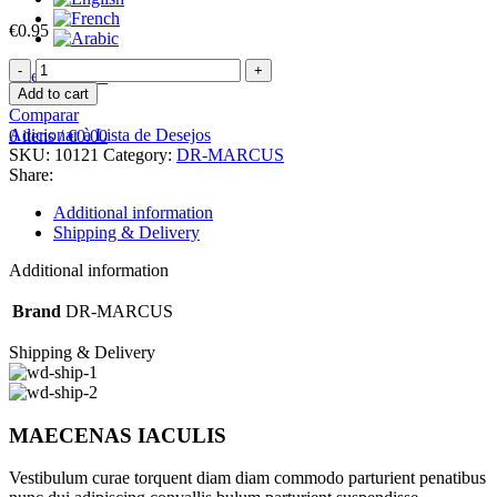
€
0.95
DR.MARCUS
0
itens
/
€
0.00
FRESH
Add to cart
Menu
BAG
Comparar
LEMON
Adicionar à Lista de Desejos
0
itens
/
€
0.00
quantity
SKU:
10121
Category:
DR-MARCUS
Share:
Additional information
Shipping & Delivery
Additional information
Brand
DR-MARCUS
Shipping & Delivery
MAECENAS IACULIS
Vestibulum curae torquent diam diam commodo parturient penatibus