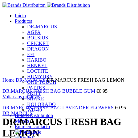
Início
Produtos
DR-MARCUS
AGFA
BOLSIUS
CRICKET
DRAGON
EFI
HARIBO
HENKEL
LOCTITE
Clique para ampliar
HUMYDRY
Home
DR-MARCUS
DR.MARCUS FRESH BAG LEMON
ONE TOUCH
PATTEX
DR.MARCUS FRESH BAG BUBBLE GUM
€
0.95
PRITT
Voltar aos produtos
SHAKE
KOLORADO
DR.MARCUS FRESH BAG LAVENDER FLOWERS
€
0.95
WD-40
DR-MARCUS
Brands Distribuiton
DR.MARCUS FRESH BAG
Marcas
Entre em contacto
LEMON