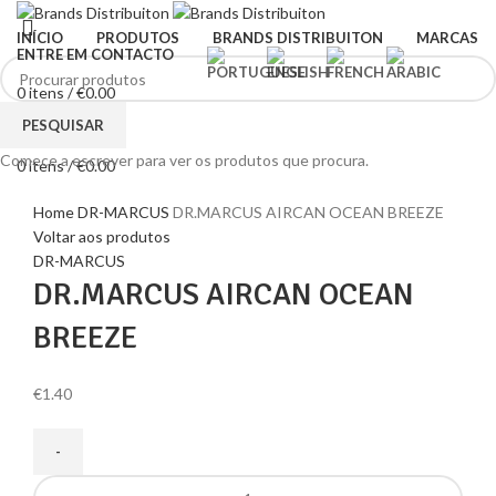
INÍCIO
PRODUTOS
BRANDS DISTRIBUITON
MARCAS
ENTRE EM CONTACTO
0
itens
/
€
0.00
Menu
PESQUISAR
Comece a escrever para ver os produtos que procura.
0
itens
/
€
0.00
Clique para ampliar
Home
DR-MARCUS
DR.MARCUS AIRCAN OCEAN BREEZE
Voltar aos produtos
DR-MARCUS
DR.MARCUS AIRCAN OCEAN
BREEZE
€
1.40