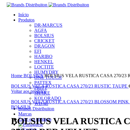
Início
Produtos
DR-MARCUS
AGFA
BOLSIUS
CRICKET
DRAGON
EFI
HARIBO
HENKEL
LOCTITE
Clique para ampliar
HUMYDRY
Home
BOLSIUS
BOLSIUS VELA RUSTICA CASA 270/23
ONE TOUCH
PATTEX
BOLSIUS VELA RUSTICA CASA 270/23 RUSTIC TAUPE
PRITT
Voltar aos produtos
SHAKE
KOLORADO
BOLSIUS VELA RUSTICA CASA 270/23 BLOSSOM PINK
WD-40
BOLSIUS
Brands Distribuiton
Marcas
BOLSIUS VELA RUSTICA 
Entre em contacto