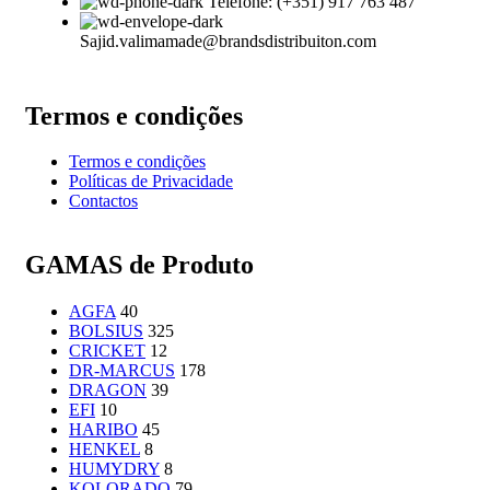
Telefone: (+351) 917 763 487
Sajid.valimamade@brandsdistribuiton.com
Termos e condições
Termos e condições
Políticas de Privacidade
Contactos
GAMAS de Produto
AGFA
40
BOLSIUS
325
CRICKET
12
DR-MARCUS
178
DRAGON
39
EFI
10
HARIBO
45
HENKEL
8
HUMYDRY
8
KOLORADO
79