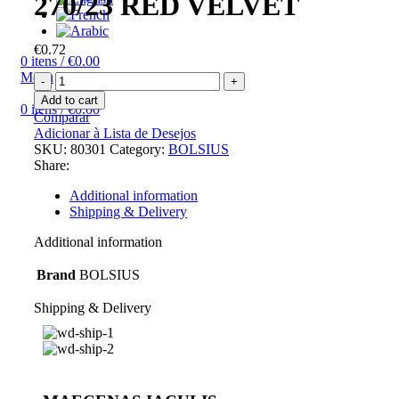
270/23 RED VELVET
€
0.72
0
itens
/
€
0.00
Menu
Add to cart
0
itens
/
€
0.00
Comparar
Adicionar à Lista de Desejos
SKU:
80301
Category:
BOLSIUS
Share:
Additional information
Shipping & Delivery
Additional information
Brand
BOLSIUS
Shipping & Delivery