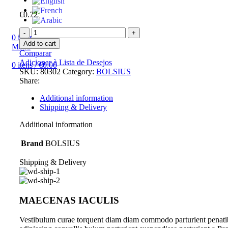
€
0.72
BOLSIUS
0
itens
/
€
0.00
VELA
Add to cart
Menu
RUSTICA
Comparar
CASA
Adicionar à Lista de Desejos
0
itens
/
€
0.00
270/23
SKU:
80302
Category:
BOLSIUS
BLOSSOM
Share:
PINK
quantity
Additional information
Shipping & Delivery
Additional information
Brand
BOLSIUS
Shipping & Delivery
MAECENAS IACULIS
Vestibulum curae torquent diam diam commodo parturient penati