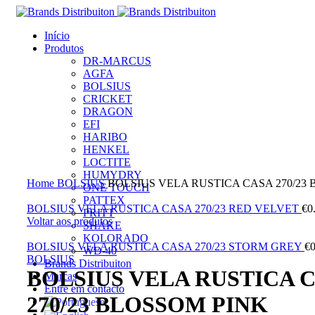
Início
Produtos
DR-MARCUS
AGFA
BOLSIUS
CRICKET
DRAGON
EFI
HARIBO
HENKEL
LOCTITE
Clique para ampliar
HUMYDRY
Home
BOLSIUS
BOLSIUS VELA RUSTICA CASA 270/23
ONE TOUCH
PATTEX
BOLSIUS VELA RUSTICA CASA 270/23 RED VELVET
€
0
PRITT
Voltar aos produtos
SHAKE
KOLORADO
BOLSIUS VELA RUSTICA CASA 270/23 STORM GREY
€
0
WD-40
BOLSIUS
Brands Distribuiton
BOLSIUS VELA RUSTICA 
Marcas
Entre em contacto
270/23 BLOSSOM PINK