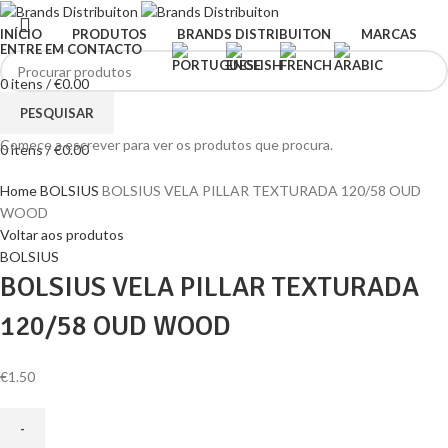
INÍCIO
PRODUTOS
BRANDS DISTRIBUITON
MARCAS
ENTRE EM CONTACTO
0
itens
/
€
0.00
Menu
PESQUISAR
Comece a escrever para ver os produtos que procura.
0
itens
/
€
0.00
Clique para ampliar
Home
BOLSIUS
BOLSIUS VELA PILLAR TEXTURADA 120/58 OUD
WOOD
Voltar aos produtos
BOLSIUS
BOLSIUS VELA PILLAR TEXTURADA
120/58 OUD WOOD
€
1.50