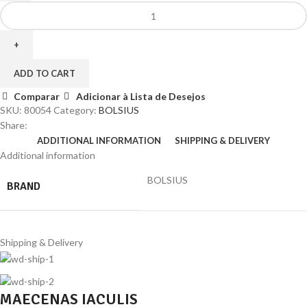
BOLSIUS
VELA
PILLAR
TEXTURADA
120/58
ADD TO CART
OUD
Comparar
Adicionar à Lista de Desejos
WOOD
SKU:
80054
Category:
BOLSIUS
quantity
Share:
ADDITIONAL INFORMATION
SHIPPING & DELIVERY
Additional information
BOLSIUS
BRAND
Shipping & Delivery
MAECENAS IACULIS