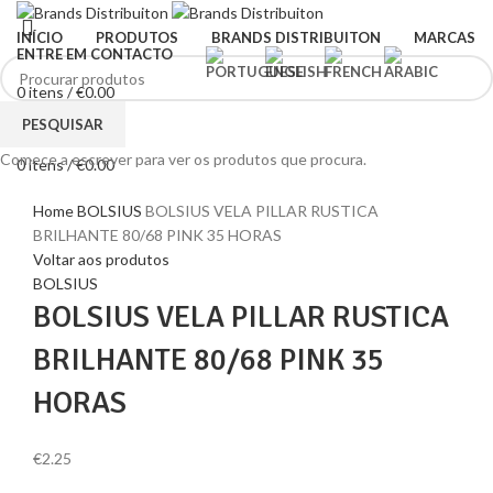
INÍCIO
PRODUTOS
BRANDS DISTRIBUITON
MARCAS
ENTRE EM CONTACTO
0
itens
/
€
0.00
Menu
PESQUISAR
Comece a escrever para ver os produtos que procura.
0
itens
/
€
0.00
Clique para ampliar
Home
BOLSIUS
BOLSIUS VELA PILLAR RUSTICA
BRILHANTE 80/68 PINK 35 HORAS
Voltar aos produtos
BOLSIUS
BOLSIUS VELA PILLAR RUSTICA
BRILHANTE 80/68 PINK 35
HORAS
€
2.25