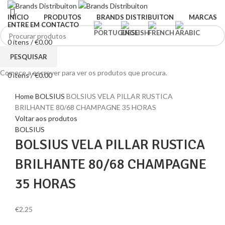
INÍCIO
PRODUTOS
BRANDS DISTRIBUITON
MARCAS
ENTRE EM CONTACTO
0
itens
/
€
0.00
Menu
PESQUISAR
Comece a escrever para ver os produtos que procura.
0
itens
/
€
0.00
Clique para ampliar
Home
BOLSIUS
BOLSIUS VELA PILLAR RUSTICA
BRILHANTE 80/68 CHAMPAGNE 35 HORAS
Voltar aos produtos
BOLSIUS
BOLSIUS VELA PILLAR RUSTICA
BRILHANTE 80/68 CHAMPAGNE
35 HORAS
€
2.25