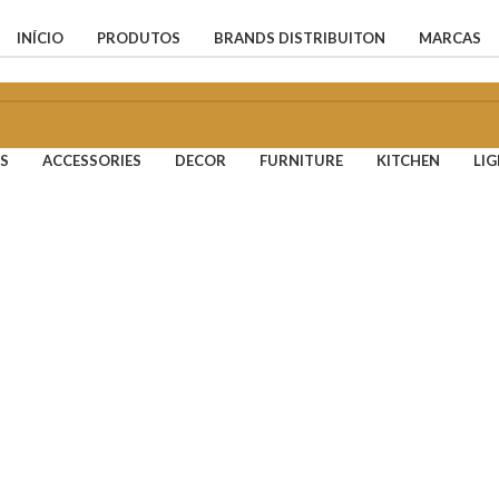
INÍCIO
PRODUTOS
BRANDS DISTRIBUITON
MARCAS
S
ACCESSORIES
DECOR
FURNITURE
KITCHEN
LI
Accessories
Potenti parturient parturie