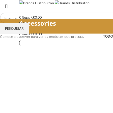
0
itens
/
€
0.00
Accessories
Menu
PESQUISAR
0
itens
/
€
0.00
Comece a escrever para ver os produtos que procura.
TODO
Accessories
Imperdiet mauris a nontin