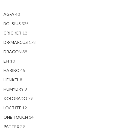
AGFA
40
BOLSIUS
325
CRICKET
12
DR-MARCUS
178
DRAGON
39
EFI
10
HARIBO
45
HENKEL
8
HUMYDRY
8
KOLORADO
79
LOCTITE
12
ONE TOUCH
14
PATTEX
29