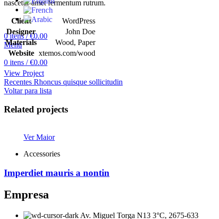
nascetur amet fermentum rutrum.
Client
WordPress
Designer
John Doe
0
itens
/
€
0.00
Materials
Wood, Paper
Menu
Website
xtemos.com/wood
0
itens
/
€
0.00
View Project
Recentes
Rhoncus quisque sollicitudin
Voltar para lista
Related projects
Ver Maior
Accessories
Imperdiet mauris a nontin
Empresa
Av. Miguel Torga N13 3°C, 2675-633