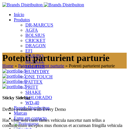
Início
Produtos
DR-MARCUS
AGFA
BOLSIUS
CRICKET
DRAGON
EFI
Potenti parturient parturie
HARIBO
HENKEL
Home
»
Potenti parturient parturie
»
Potenti parturient parturie
LOCTITE
HUMYDRY
ONE TOUCH
PATTEX
PRITT
SHAKE
KOLORADO
Sticky Sidebar
WD-40
Brands Distribuiton
Details available with Every Demo
Marcas
Entre em contacto
Hac vitae sem class fames vehicula nascetur nam tellus a
condimentum inceptos mus rhoncus et accumsan fringilla vehicula