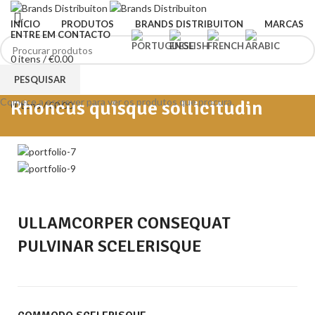
INÍCIO
PRODUTOS
BRANDS DISTRIBUITON
MARCAS
ENTRE EM CONTACTO
0
itens
/
€
0.00
Menu
PESQUISAR
Comece a escrever para ver os produtos que procura.
Rhoncus quisque sollicitudin
0
itens
/
€
0.00
ULLAMCORPER CONSEQUAT
PULVINAR SCELERISQUE