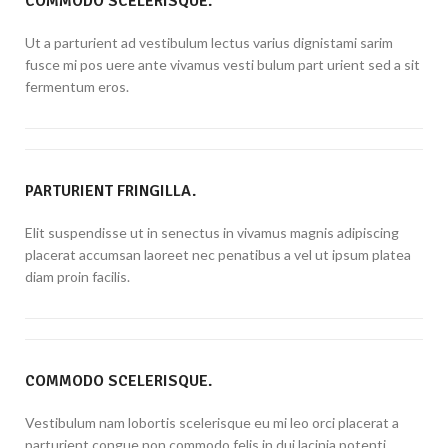
COMMODO SCELERISQUE.
Ut a parturient ad vestibulum lectus varius dignistami sarim
fusce mi pos uere ante vivamus vesti bulum part urient sed a sit
fermentum eros.
PARTURIENT FRINGILLA.
Elit suspendisse ut in senectus in vivamus magnis adipiscing
placerat accumsan laoreet nec penatibus a vel ut ipsum platea
diam proin facilis.
COMMODO SCELERISQUE.
Vestibulum nam lobortis scelerisque eu mi leo orci placerat a
parturient congue non commodo felis in dui lacinia potenti