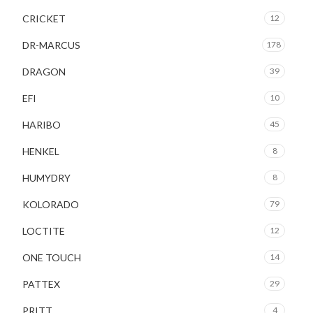
CRICKET
12
DR-MARCUS
178
DRAGON
39
EFI
10
HARIBO
45
HENKEL
8
HUMYDRY
8
KOLORADO
79
LOCTITE
12
ONE TOUCH
14
PATTEX
29
PRITT
4