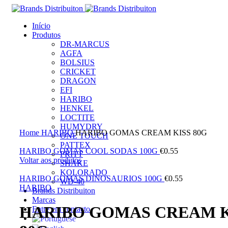
Início
Produtos
DR-MARCUS
AGFA
BOLSIUS
CRICKET
DRAGON
EFI
HARIBO
HENKEL
LOCTITE
Clique para ampliar
HUMYDRY
Home
HARIBO
HARIBO GOMAS CREAM KISS 80G
ONE TOUCH
PATTEX
HARIBO GOMAS COOL SODAS 100G
€
0.55
PRITT
Voltar aos produtos
SHAKE
KOLORADO
HARIBO GOMAS DINOSAURIOS 100G
€
0.55
WD-40
HARIBO
Brands Distribuiton
Marcas
HARIBO GOMAS CREAM K
Entre em contacto