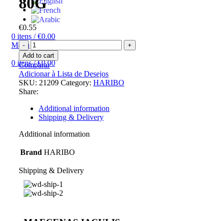
80G
€
0.55
0
itens
/
€
0.00
Menu
Add to cart
0
itens
/
€
0.00
Comparar
Adicionar à Lista de Desejos
SKU:
21209
Category:
HARIBO
Share:
Additional information
Shipping & Delivery
Additional information
Brand
HARIBO
Shipping & Delivery