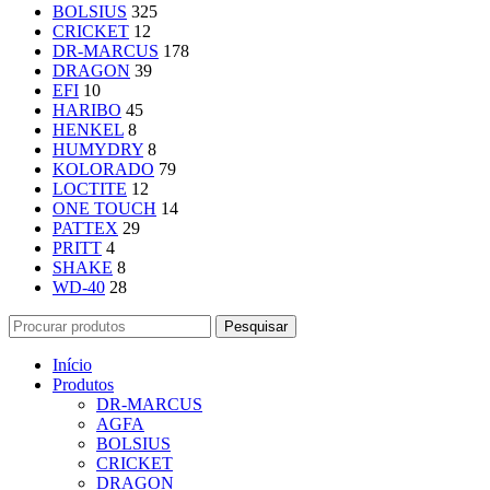
BOLSIUS
325
CRICKET
12
DR-MARCUS
178
DRAGON
39
EFI
10
HARIBO
45
HENKEL
8
HUMYDRY
8
KOLORADO
79
LOCTITE
12
ONE TOUCH
14
PATTEX
29
PRITT
4
SHAKE
8
WD-40
28
Pesquisar
Início
Produtos
DR-MARCUS
AGFA
BOLSIUS
CRICKET
DRAGON