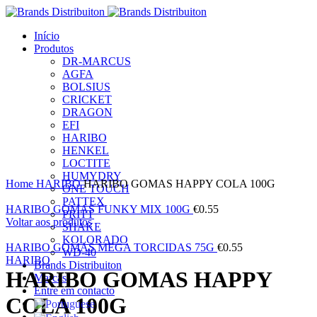
Início
Produtos
DR-MARCUS
AGFA
BOLSIUS
CRICKET
DRAGON
EFI
HARIBO
HENKEL
LOCTITE
Clique para ampliar
HUMYDRY
Home
HARIBO
HARIBO GOMAS HAPPY COLA 100G
ONE TOUCH
PATTEX
HARIBO GOMAS FUNKY MIX 100G
€
0.55
PRITT
Voltar aos produtos
SHAKE
KOLORADO
HARIBO GOMAS MEGA TORCIDAS 75G
€
0.55
WD-40
HARIBO
Brands Distribuiton
HARIBO GOMAS HAPPY
Marcas
Entre em contacto
COLA 100G