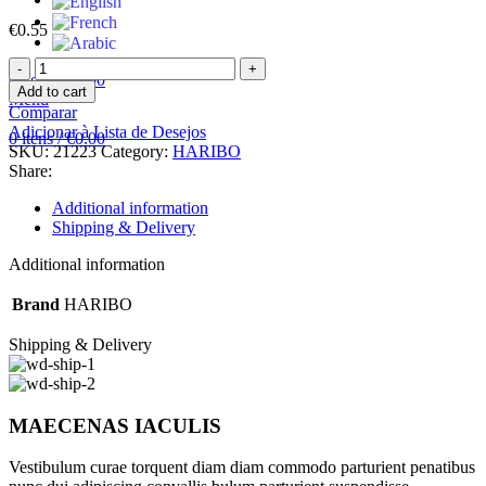
€
0.55
HARIBO
0
itens
/
€
0.00
GOMAS
Add to cart
Menu
HAPPY
Comparar
COLA
Adicionar à Lista de Desejos
0
itens
/
€
0.00
100G
SKU:
21223
Category:
HARIBO
quantity
Share:
Additional information
Shipping & Delivery
Additional information
Brand
HARIBO
Shipping & Delivery
MAECENAS IACULIS
Vestibulum curae torquent diam diam commodo parturient penatibus