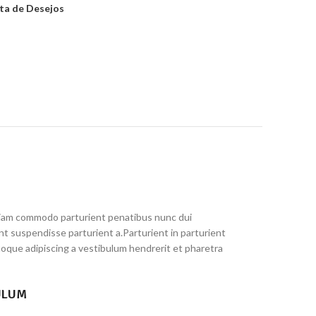
sta de Desejos
iam commodo parturient penatibus nunc dui
ent suspendisse parturient a.Parturient in parturient
toque adipiscing a vestibulum hendrerit et pharetra
ULUM