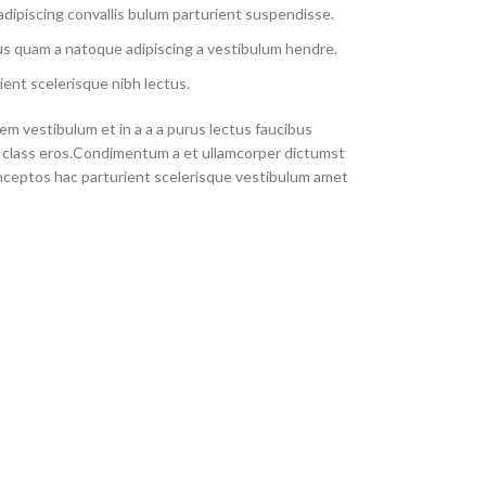
dipiscing convallis bulum parturient suspendisse.
us quam a natoque adipiscing a vestibulum hendre.
ient scelerisque nibh lectus.
m vestibulum et in a a a purus lectus faucibus
sl class eros.Condimentum a et ullamcorper dictumst
nceptos hac parturient scelerisque vestibulum amet