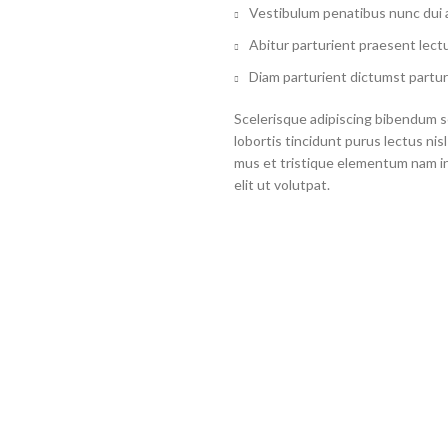
Vestibulum penatibus nunc dui a
Abitur parturient praesent lect
Diam parturient dictumst partur
Scelerisque adipiscing bibendum se
lobortis tincidunt purus lectus ni
mus et tristique elementum nam i
elit ut volutpat.