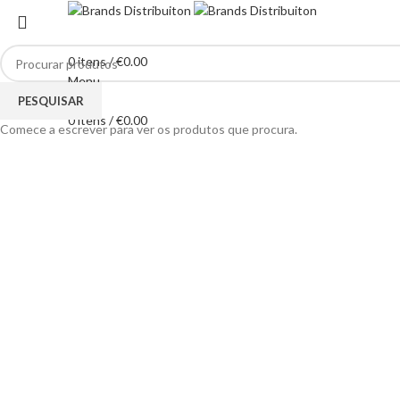
0
itens
/
€
0.00
Menu
Clique para ampliar
PESQUISAR
0
itens
/
€
0.00
Comece a escrever para ver os produtos que procura.