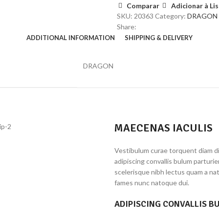
Comparar
Adicionar à Li
SKU:
20363
Category:
DRAGON
Share:
ADDITIONAL INFORMATION
SHIPPING & DELIVERY
DRAGON
MAECENAS IACULIS
Vestibulum curae torquent diam d
adipiscing convallis bulum parturi
scelerisque nibh lectus quam a na
fames nunc natoque dui.
ADIPISCING CONVALLIS B