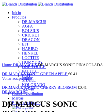
Início
Produtos
DR-MARCUS
AGFA
BOLSIUS
CRICKET
DRAGON
EFI
HARIBO
HENKEL
LOCTITE
Clique para ampliar
HUMYDRY
Home
DR-MARCUS
DR.MARCUS SONIC PINACOLADA
ONE TOUCH
PATTEX
DR.MARCUS SONIC GREEN APPLE
€
0.41
PRITT
Voltar aos produtos
SHAKE
KOLORADO
DR.MARCUS SONIC CHERRY BLOSSOM
€
0.41
WD-40
DR-MARCUS
Brands Distribuiton
Marcas
DR.MARCUS SONIC
Entre em contacto