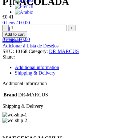
PINACOLADA
€
0.41
0
itens
/
€
0.00
Menu
Add to cart
0
itens
/
€
0.00
Comparar
Adicionar à Lista de Desejos
SKU:
10168
Category:
DR-MARCUS
Share:
Additional information
Shipping & Delivery
Additional information
Brand
DR-MARCUS
Shipping & Delivery