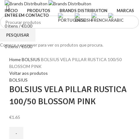
INÍCIO
PRODUTOS
BRANDS DISTRIBUITON
MARCAS
ENTRE EM CONTACTO
0
itens
/
€
0.00
Menu
PESQUISAR
Comece a escrever para ver os produtos que procura.
0
itens
/
€
0.00
Clique para ampliar
Home
BOLSIUS
BOLSIUS VELA PILLAR RUSTICA 100/50
BLOSSOM PINK
Voltar aos produtos
BOLSIUS
BOLSIUS VELA PILLAR RUSTICA
100/50 BLOSSOM PINK
€
1.65