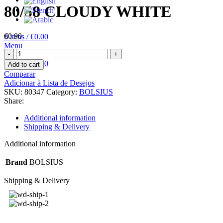
80/58 CLOUDY WHITE
€
0.90
0
itens
/
€
0.00
Menu
0
itens
/
€
0.00
Add to cart
Comparar
Adicionar à Lista de Desejos
SKU:
80347
Category:
BOLSIUS
Share:
Additional information
Shipping & Delivery
Additional information
Brand
BOLSIUS
Shipping & Delivery