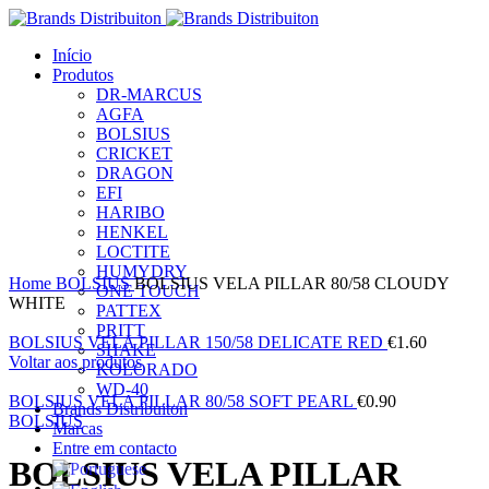
Início
Produtos
DR-MARCUS
AGFA
BOLSIUS
CRICKET
DRAGON
EFI
HARIBO
HENKEL
LOCTITE
Clique para ampliar
HUMYDRY
Home
BOLSIUS
BOLSIUS VELA PILLAR 80/58 CLOUDY
ONE TOUCH
WHITE
PATTEX
PRITT
BOLSIUS VELA PILLAR 150/58 DELICATE RED
€
1.60
SHAKE
Voltar aos produtos
KOLORADO
WD-40
BOLSIUS VELA PILLAR 80/58 SOFT PEARL
€
0.90
Brands Distribuiton
BOLSIUS
Marcas
Entre em contacto
BOLSIUS VELA PILLAR