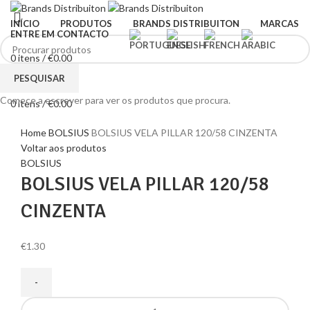
INÍCIO
PRODUTOS
BRANDS DISTRIBUITON
MARCAS
ENTRE EM CONTACTO
0
itens
/
€
0.00
Menu
PESQUISAR
Comece a escrever para ver os produtos que procura.
0
itens
/
€
0.00
Clique para ampliar
Home
BOLSIUS
BOLSIUS VELA PILLAR 120/58 CINZENTA
Voltar aos produtos
BOLSIUS
BOLSIUS VELA PILLAR 120/58
CINZENTA
€
1.30