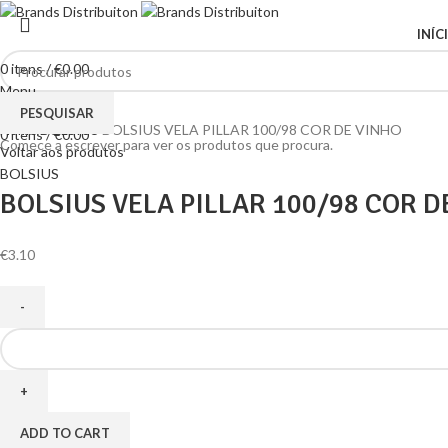
INÍC
0
itens
/
€
0.00
Menu
Clique para ampliar
PESQUISAR
Home
BOLSIUS
BOLSIUS VELA PILLAR 100/98 COR DE VINHO
0
itens
/
€
0.00
Comece a escrever para ver os produtos que procura.
Voltar aos produtos
BOLSIUS
BOLSIUS VELA PILLAR 100/98 COR D
€
3.10
ADD TO CART