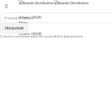
0
itens
/
€
0.00
Menu
Clique para ampliar
PESQUISAR
0
itens
/
€
0.00
Comece a escrever para ver os produtos que procura.