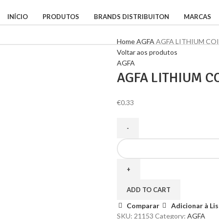
INÍCIO
PRODUTOS
BRANDS DISTRIBUITON
MARCAS
Home
AGFA
AGFA LITHIUM COI
Voltar aos produtos
AGFA
AGFA LITHIUM C
€
0.33
ADD TO CART
Comparar
Adicionar à Li
SKU:
21153
Category:
AGFA