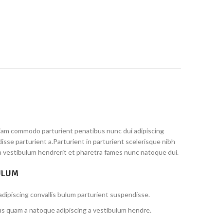
iam commodo parturient penatibus nunc dui adipiscing
isse parturient a.Parturient in parturient scelerisque nibh
a vestibulum hendrerit et pharetra fames nunc natoque dui.
ULUM
dipiscing convallis bulum parturient suspendisse.
us quam a natoque adipiscing a vestibulum hendre.