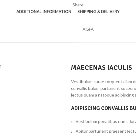
Share:
ADDITIONAL INFORMATION
SHIPPING & DELIVERY
AGFA
MAECENAS IACULIS
Vestibulum curae torquent diam d
convallis bulum parturient suspend
lectus quam a natoque adipiscing 
ADIPISCING CONVALLIS B
Vestibulum penatibus nunc dui a
Abitur parturient praesent lect