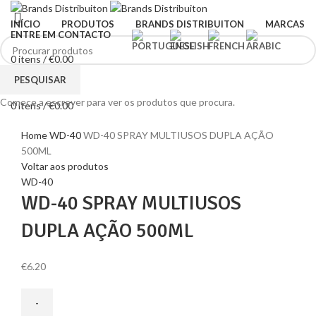
INÍCIO
PRODUTOS
BRANDS DISTRIBUITON
MARCAS
ENTRE EM CONTACTO
0
itens
/
€
0.00
Menu
PESQUISAR
Comece a escrever para ver os produtos que procura.
0
itens
/
€
0.00
Clique para ampliar
Home
WD-40
WD-40 SPRAY MULTIUSOS DUPLA AÇÃO
500ML
Voltar aos produtos
WD-40
WD-40 SPRAY MULTIUSOS
DUPLA AÇÃO 500ML
€
6.20