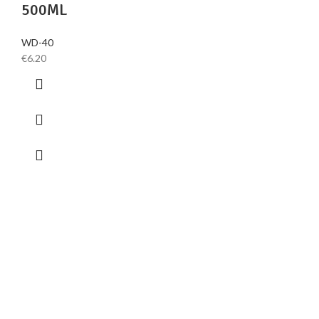
500ML
WD-40
€
6.20