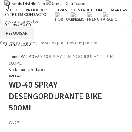
INÍCIO
PRODUTOS
BRANDS DISTRIBUITON
MARCAS
ENTRE EM CONTACTO
0
itens
/
€
0.00
Menu
PESQUISAR
Comece a escrever para ver os produtos que procura.
0
itens
/
€
0.00
Clique para ampliar
Home
WD-40
WD-40 SPRAY DESENGORDURANTE BIKE
500ML
Voltar aos produtos
WD-40
WD-40 SPRAY
DESENGORDURANTE BIKE
500ML
€
6.27