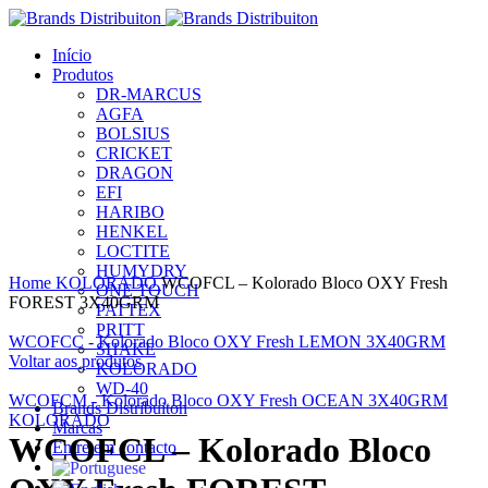
Início
Produtos
DR-MARCUS
AGFA
BOLSIUS
CRICKET
DRAGON
EFI
HARIBO
HENKEL
LOCTITE
Clique para ampliar
HUMYDRY
Home
KOLORADO
WCOFCL – Kolorado Bloco OXY Fresh
ONE TOUCH
FOREST 3X40GRM
PATTEX
PRITT
WCOFCC - Kolorado Bloco OXY Fresh LEMON 3X40GRM
SHAKE
Voltar aos produtos
KOLORADO
WD-40
WCOFCM - Kolorado Bloco OXY Fresh OCEAN 3X40GRM
Brands Distribuiton
KOLORADO
Marcas
WCOFCL – Kolorado Bloco
Entre em contacto