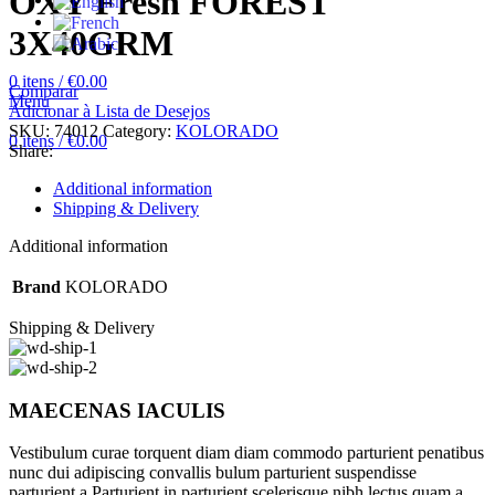
OXY Fresh FOREST
3X40GRM
0
itens
/
€
0.00
Comparar
Menu
Adicionar à Lista de Desejos
SKU:
74012
Category:
KOLORADO
0
itens
/
€
0.00
Share:
Additional information
Shipping & Delivery
Additional information
Brand
KOLORADO
Shipping & Delivery
MAECENAS IACULIS
Vestibulum curae torquent diam diam commodo parturient penatibus
nunc dui adipiscing convallis bulum parturient suspendisse
parturient a.Parturient in parturient scelerisque nibh lectus quam a