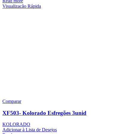
Read more
Visualização Rápida
Comparar
XF503- Kolorado Esfregões 3unid
KOLORADO
Adicionar à Lista de Desejos