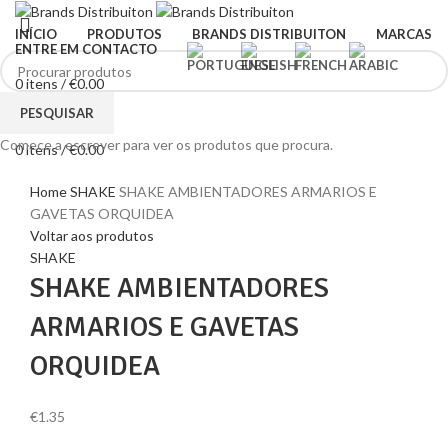
INÍCIO
PRODUTOS
BRANDS DISTRIBUITON
MARCAS
ENTRE EM CONTACTO
0
itens
/
€
0.00
Menu
PESQUISAR
Comece a escrever para ver os produtos que procura.
0
itens
/
€
0.00
Clique para ampliar
Home
SHAKE
SHAKE AMBIENTADORES ARMARIOS E
GAVETAS ORQUIDEA
Voltar aos produtos
SHAKE
SHAKE AMBIENTADORES
ARMARIOS E GAVETAS
ORQUIDEA
€
1.35