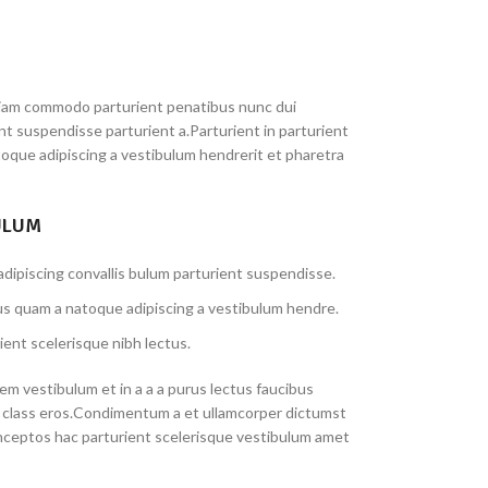
iam commodo parturient penatibus nunc dui
ent suspendisse parturient a.Parturient in parturient
toque adipiscing a vestibulum hendrerit et pharetra
ULUM
dipiscing convallis bulum parturient suspendisse.
us quam a natoque adipiscing a vestibulum hendre.
ient scelerisque nibh lectus.
m vestibulum et in a a a purus lectus faucibus
sl class eros.Condimentum a et ullamcorper dictumst
nceptos hac parturient scelerisque vestibulum amet