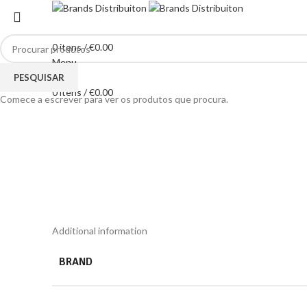
0
itens
/
€
0.00
Menu
Clique para ampliar
PESQUISAR
0
itens
/
€
0.00
Comece a escrever para ver os produtos que procura.
Additional information
BRAND