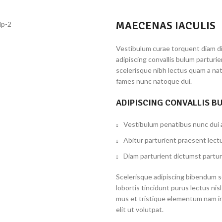
MAECENAS IACULIS
Vestibulum curae torquent diam d
adipiscing convallis bulum parturi
scelerisque nibh lectus quam a na
fames nunc natoque dui.
ADIPISCING CONVALLIS B
Vestibulum penatibus nunc dui a
Abitur parturient praesent lect
Diam parturient dictumst partur
Scelerisque adipiscing bibendum se
lobortis tincidunt purus lectus ni
mus et tristique elementum nam i
elit ut volutpat.