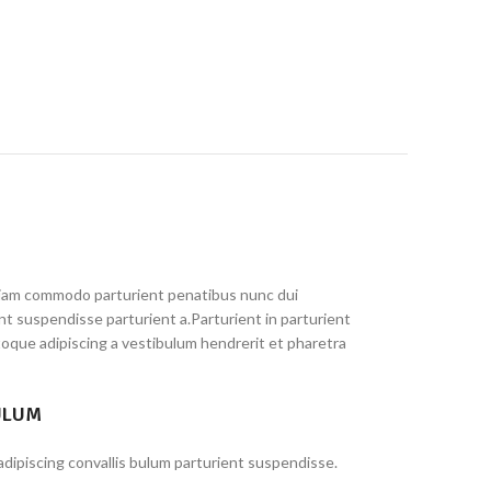
iam commodo parturient penatibus nunc dui
ent suspendisse parturient a.Parturient in parturient
toque adipiscing a vestibulum hendrerit et pharetra
ULUM
dipiscing convallis bulum parturient suspendisse.