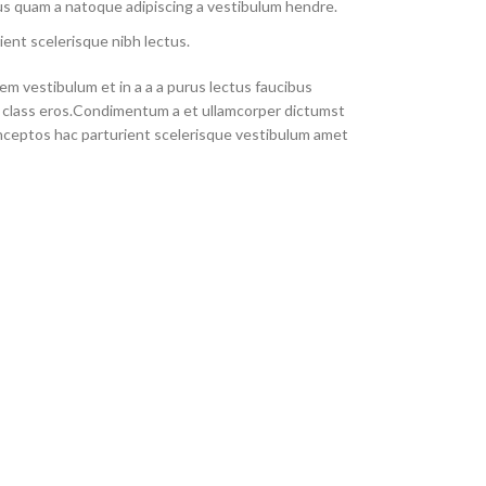
us quam a natoque adipiscing a vestibulum hendre.
ient scelerisque nibh lectus.
m vestibulum et in a a a purus lectus faucibus
sl class eros.Condimentum a et ullamcorper dictumst
nceptos hac parturient scelerisque vestibulum amet