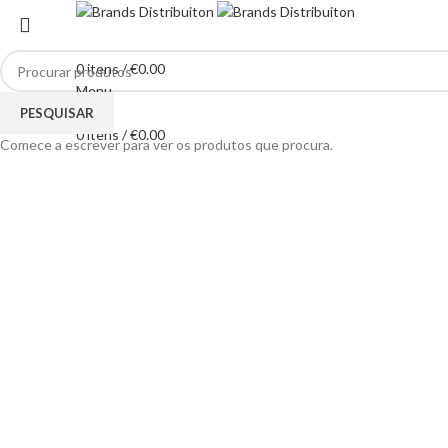
0
itens
/
€
0.00
Menu
Clique para ampliar
PESQUISAR
0
itens
/
€
0.00
Comece a escrever para ver os produtos que procura.