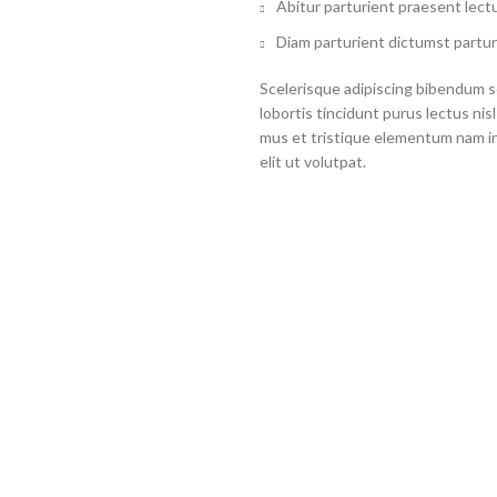
Abitur parturient praesent lect
Diam parturient dictumst partur
Scelerisque adipiscing bibendum se
lobortis tincidunt purus lectus ni
mus et tristique elementum nam i
elit ut volutpat.