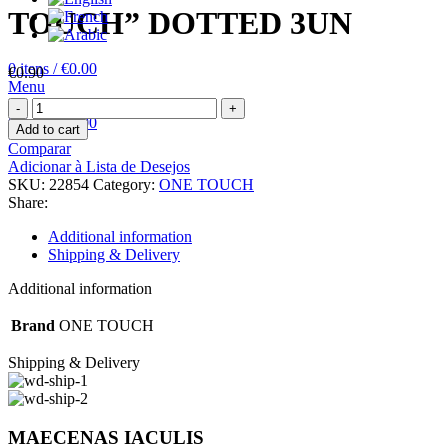
TOUCH” DOTTED 3UN
0
itens
/
€
0.00
€
0.90
Menu
PRESERVATIVOS
0
itens
/
€
0.00
"ONE
Add to cart
TOUCH"
Comparar
DOTTED
Adicionar à Lista de Desejos
3UN
SKU:
22854
Category:
ONE TOUCH
quantity
Share:
Additional information
Shipping & Delivery
Additional information
Brand
ONE TOUCH
Shipping & Delivery
MAECENAS IACULIS