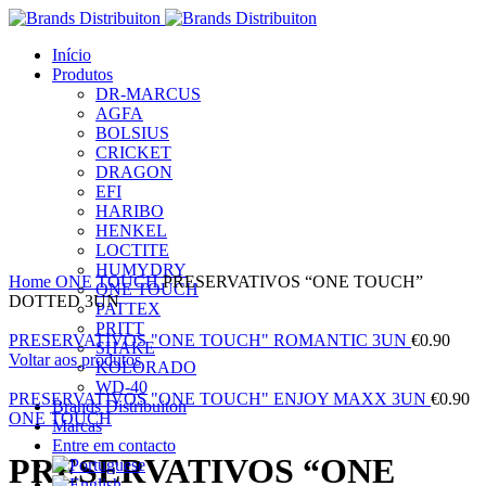
Início
Produtos
DR-MARCUS
AGFA
BOLSIUS
CRICKET
DRAGON
EFI
HARIBO
HENKEL
LOCTITE
Clique para ampliar
HUMYDRY
Home
ONE TOUCH
PRESERVATIVOS “ONE TOUCH”
ONE TOUCH
DOTTED 3UN
PATTEX
PRITT
PRESERVATIVOS "ONE TOUCH" ROMANTIC 3UN
€
0.90
SHAKE
Voltar aos produtos
KOLORADO
WD-40
PRESERVATIVOS "ONE TOUCH" ENJOY MAXX 3UN
€
0.90
Brands Distribuiton
ONE TOUCH
Marcas
Entre em contacto
PRESERVATIVOS “ONE