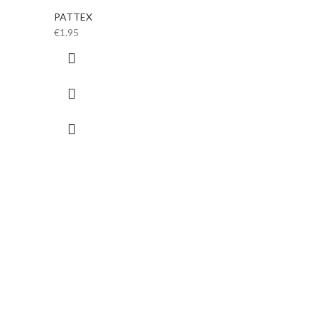
PATTEX
€
1.95