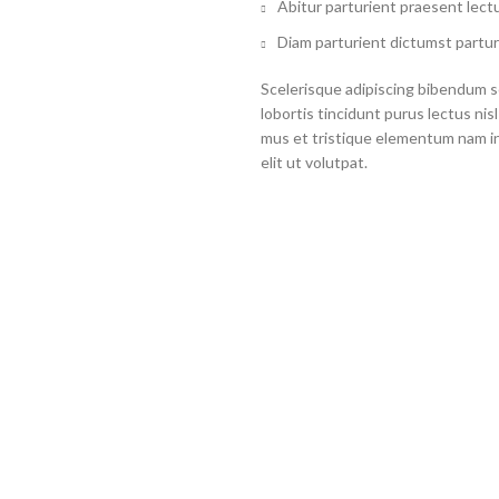
Abitur parturient praesent lect
Diam parturient dictumst partur
Scelerisque adipiscing bibendum se
lobortis tincidunt purus lectus ni
mus et tristique elementum nam i
elit ut volutpat.