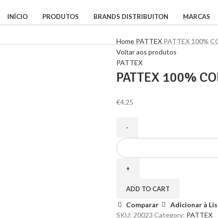
INÍCIO
PRODUTOS
BRANDS DISTRIBUITON
MARCAS
Home
PATTEX
PATTEX 100% C
Voltar aos produtos
PATTEX
PATTEX 100% CO
€
4.25
ADD TO CART
Comparar
Adicionar à Li
SKU:
20023
Category:
PATTEX