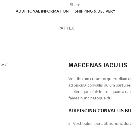
Share:
ADDITIONAL INFORMATION
SHIPPING & DELIVERY
PATTEX
MAECENAS IACULIS
Vestibulum curae torquent diam d
adipiscing convallis bulum parturi
scelerisque nibh lectus quam a na
fames nunc natoque dui.
ADIPISCING CONVALLIS B
Vestibulum penatibus nunc dui a