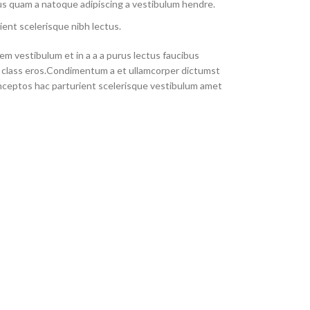
us quam a natoque adipiscing a vestibulum hendre.
ient scelerisque nibh lectus.
m vestibulum et in a a a purus lectus faucibus
sl class eros.Condimentum a et ullamcorper dictumst
nceptos hac parturient scelerisque vestibulum amet