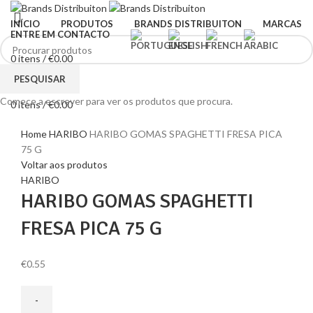
INÍCIO
PRODUTOS
BRANDS DISTRIBUITON
MARCAS
ENTRE EM CONTACTO
0
itens
/
€
0.00
Menu
PESQUISAR
Comece a escrever para ver os produtos que procura.
0
itens
/
€
0.00
Clique para ampliar
Home
HARIBO
HARIBO GOMAS SPAGHETTI FRESA PICA
75 G
Voltar aos produtos
HARIBO
HARIBO GOMAS SPAGHETTI
FRESA PICA 75 G
€
0.55