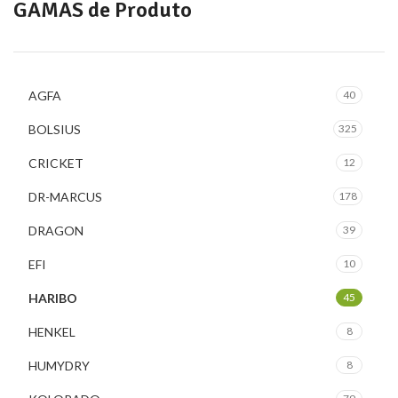
GAMAS de Produto
AGFA
40
BOLSIUS
325
CRICKET
12
DR-MARCUS
178
DRAGON
39
EFI
10
HARIBO
45
HENKEL
8
HUMYDRY
8