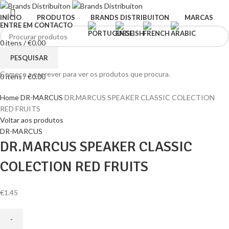
INÍCIO
PRODUTOS
BRANDS DISTRIBUITON
MARCAS
ENTRE EM CONTACTO
0
itens
/
€
0.00
Menu
PESQUISAR
Comece a escrever para ver os produtos que procura.
0
itens
/
€
0.00
Clique para ampliar
Home
DR-MARCUS
DR.MARCUS SPEAKER CLASSIC COLECTION
RED FRUITS
Voltar aos produtos
DR-MARCUS
DR.MARCUS SPEAKER CLASSIC
COLECTION RED FRUITS
€
1.45