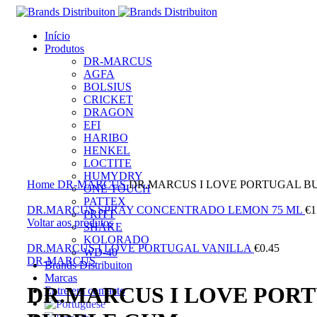
Início
Produtos
DR-MARCUS
AGFA
BOLSIUS
CRICKET
DRAGON
EFI
HARIBO
HENKEL
LOCTITE
Clique para ampliar
HUMYDRY
Home
DR-MARCUS
DR.MARCUS I LOVE PORTUGAL B
ONE TOUCH
PATTEX
DR.MARCUS SPRAY CONCENTRADO LEMON 75 ML
€
1
PRITT
Voltar aos produtos
SHAKE
KOLORADO
DR.MARCUS I LOVE PORTUGAL VANILLA
€
0.45
WD-40
DR-MARCUS
Brands Distribuiton
Marcas
DR.MARCUS I LOVE POR
Entre em contacto