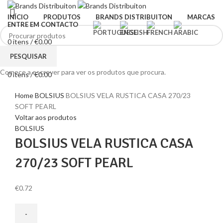
INÍCIO
PRODUTOS
BRANDS DISTRIBUITON
MARCAS
ENTRE EM CONTACTO
0
itens
/
€
0.00
Menu
PESQUISAR
Comece a escrever para ver os produtos que procura.
0
itens
/
€
0.00
Clique para ampliar
Home
BOLSIUS
BOLSIUS VELA RUSTICA CASA 270/23
SOFT PEARL
Voltar aos produtos
BOLSIUS
BOLSIUS VELA RUSTICA CASA
270/23 SOFT PEARL
€
0.72