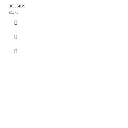
BOLSIUS
€
1.75