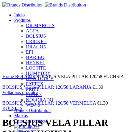
Início
Produtos
DR-MARCUS
AGFA
BOLSIUS
CRICKET
DRAGON
EFI
HARIBO
HENKEL
LOCTITE
Clique para ampliar
HUMYDRY
Home
BOLSIUS
BOLSIUS VELA PILLAR 120/58 FUCHSIA
ONE TOUCH
PATTEX
BOLSIUS VELA PILLAR 120/58 LARANJA
€
1.30
PRITT
Voltar aos produtos
SHAKE
KOLORADO
BOLSIUS VELA PILLAR 120/58 VERMELHA
€
1.30
WD-40
BOLSIUS
Brands Distribuiton
Marcas
BOLSIUS VELA PILLAR
Entre em contacto