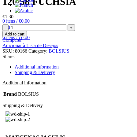
120/58 FUCHSIA
€
1.30
0
itens
/
€
0.00
Menu
Add to cart
0
itens
/
€
0.00
Comparar
Adicionar à Lista de Desejos
SKU:
80166
Category:
BOLSIUS
Share:
Additional information
Shipping & Delivery
Additional information
Brand
BOLSIUS
Shipping & Delivery