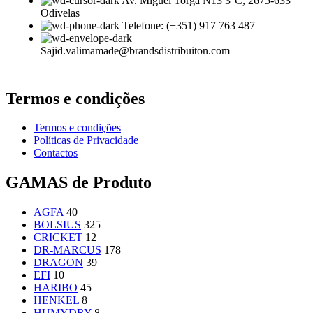
Av. Miguel Torga N13 3°C, 2675-633
Odivelas
Telefone: (+351) 917 763 487
Sajid.valimamade@brandsdistribuiton.com
Termos e condições
Termos e condições
Políticas de Privacidade
Contactos
GAMAS de Produto
AGFA
40
BOLSIUS
325
CRICKET
12
DR-MARCUS
178
DRAGON
39
EFI
10
HARIBO
45
HENKEL
8
HUMYDRY
8